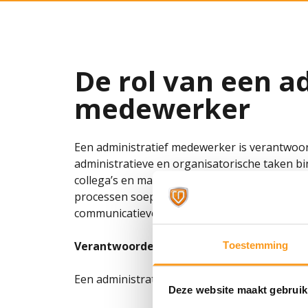
De rol van een a
medewerker
Een administratief medewerker is verantwoord
administratieve en organisatorische taken b
collega’s en management, verwerkt gegevens
processen soepel verlopen. De functie vraag
communicatieve vaardigheden.
Verantwoordelijkheden
Toestemming
Een administratief medewerker vacature kan
Deze website maakt gebruik