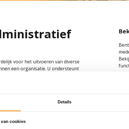
dministratief
Bek
Bent
mede
Beki
elijk voor het uitvoeren van diverse
func
innen een organisatie. U ondersteunt
 nauwkeurig en zorgt dat interne
Be
t nauwkeurigheid, overzicht en
Details
 de volgende taken omvatten:
 van cookies