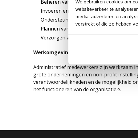
Beheren van correspondentie en interne
We gebruiken cookies om cont
websiteverkeer te analyseren
Invoeren en controleren van gegevens in
media, adverteren en analys
Ondersteunen van afdelingen bij administ
verstrekt of die ze hebben v
Plannen van afspraken en agendabeheer
Verzorgen van rapportages en overzich
Werkomgevingen
Administratief medewerkers zijn werkzaam in
grote ondernemingen en non-profit instellinge
verantwoordelijkheden en de mogelijkheid om
het functioneren van de organisatie.e.