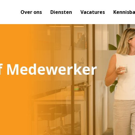
Over ons
Diensten
Vacatures
Kennisb
ef Medewerker