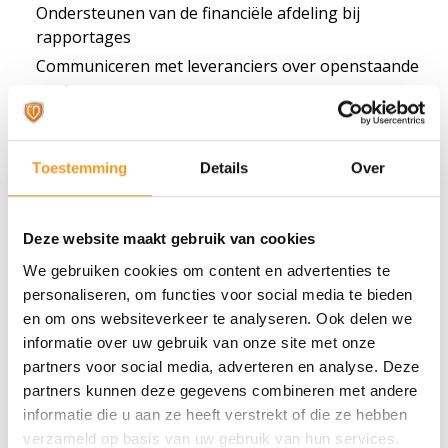
Ondersteunen van de financiële afdeling bij
rapportages
Communiceren met leveranciers over openstaande
posten
Werkomgevingen
Toestemming
Details
Over
Crediteuren medewerkers zijn werkzaam in diverse
organisaties, van MKB tot grote ondernemingen en
non-profit instellingen. De functie biedt variatie,
Deze website maakt gebruik van cookies
verantwoordelijkheid en de mogelijkheid om een
We gebruiken cookies om content en advertenties te
belangrijke bijdrage te leveren aan een correcte
personaliseren, om functies voor social media te bieden
financiële administratie.
en om ons websiteverkeer te analyseren. Ook delen we
informatie over uw gebruik van onze site met onze
Bekijk de actuele vacatures
partners voor social media, adverteren en analyse. Deze
partners kunnen deze gegevens combineren met andere
Bent u benieuwd welke crediteuren medewerker
informatie die u aan ze heeft verstrekt of die ze hebben
vacatures momenteel beschikbaar zijn? Bekijk onze
verzameld op basis van uw gebruik van hun services.