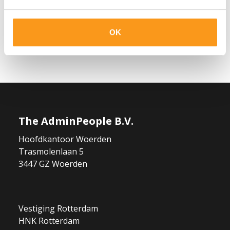
vacaturepagina en ontdek welke functies het beste bij u
passen.
OK
Bekijk vacatures
The AdminPeople B.V.
Hoofdkantoor Woerden
Trasmolenlaan 5
3447 GZ Woerden
Vestiging Rotterdam
HNK Rotterdam