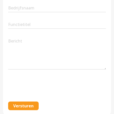
Company
Name
Position
Message
CAPTCHA