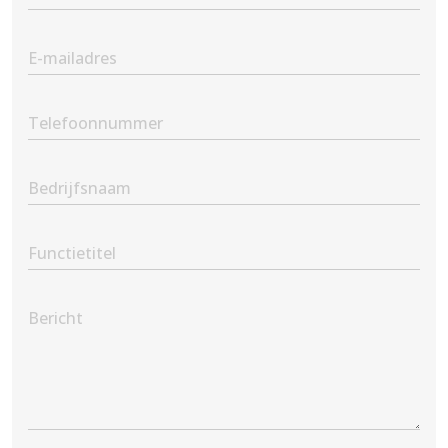
Name
(Vereist)
Email
(Vereist)
Phone
(Vereist)
Company
Name
Position
Message