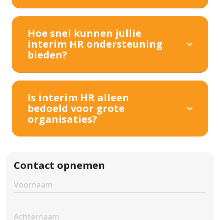
Hoe snel kunnen jullie
interim HR ondersteuning
bieden?
Is interim HR alleen
bedoeld voor grote
organisaties?
Contact opnemen
First
Name
(Vereist)
Second