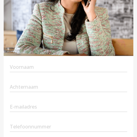
First
Name
(Vereist)
Second
Name
(Vereist)
Email
(Vereist)
Phone
(Vereist)