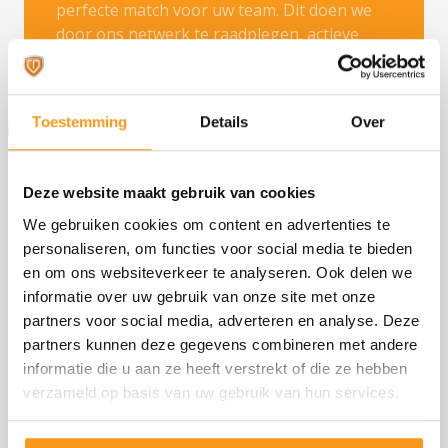
perfecte match voor uw team. Dit doen we
door ons netwerk te raadplegen, actieve
sourcing en marketing activiteiten.
Toestemming
Details
Over
3
Deze website maakt gebruik van cookies
We gebruiken cookies om content en advertenties te
personaliseren, om functies voor social media te bieden
Match en start
en om ons websiteverkeer te analyseren. Ook delen we
Wanneer we een match gevonden hebben,
informatie over uw gebruik van onze site met onze
plannen we een kennismakingsgesprek met
partners voor social media, adverteren en analyse. Deze
u en de kandidaat in. Afhankelijk van dit
partners kunnen deze gegevens combineren met andere
gesprek wordt een tweede gesprek
informatie die u aan ze heeft verstrekt of die ze hebben
ingepland of volgt een
verzameld op basis van uw gebruik van hun services.
arbeidsvoorwaardengesprek.