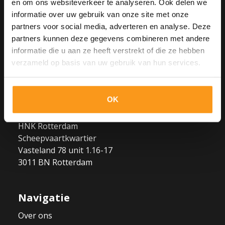
en om ons websiteverkeer te analyseren. Ook delen we
informatie over uw gebruik van onze site met onze
The AdminPeople B.V.
partners voor social media, adverteren en analyse. Deze
partners kunnen deze gegevens combineren met andere
Hoofdkantoor Woerden
informatie die u aan ze heeft verstrekt of die ze hebben
Trasmolenlaan 5
verzameld op basis van uw gebruik van hun services.
3447 GZ Woerden
OK
Vestiging Rotterdam
HNK Rotterdam
Scheepvaartkwartier
Vasteland 78 unit 1.16-17
3011 BN Rotterdam
Navigatie
Over ons