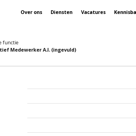
Over ons
Diensten
Vacatures
Kennisb
e functie
tief Medewerker A.I. (ingevuld)