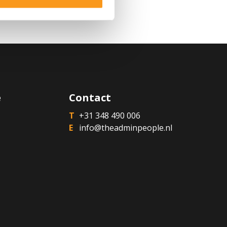
s te verwijderen of de
Solliciteer
t Privacy Statement van The
e
Contact
+31 348 490 006
info@theadminpeople.nl