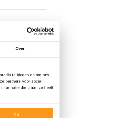
Over
voor 12 maanden te
 media te bieden en om ons
ze partners voor social
nformatie die u aan ze heeft
 de zin van de AVG, de
e om de sollicitatie te
atures. We bewaren je
g van de
ming geeft bewaren wij je
edure. Je kan The
OK