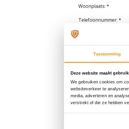
Woonplaats: *
Telefoonnummer: *
Persoonlijk bericht voo
consultant:
Toestemming
Cv upload veld:
Deze website maakt gebruik
We gebruiken cookies om cont
websiteverkeer te analyseren
media, adverteren en analys
verstrekt of die ze hebben v