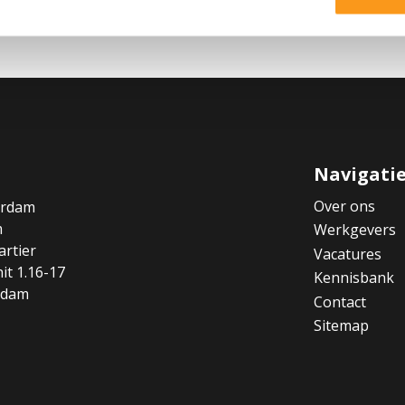
AdminPeople B.V. op elk moment verzoeken jouw gegeven
toestemming in te trekken. Meer informatie vind je in he
AdminPeople B.V..
Navigati
Over ons
erdam
m
Werkgevers
rtier
Vacatures
it 1.16-17
Kennisbank
rdam
Contact
Sitemap