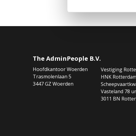
The AdminPeople B.V.
Hoofdkantoor Woerden
Vestiging Rott
Trasmolenlaan 5
HNK Rotterda
3447 GZ Woerden
Scheepvaartkwa
Vasteland 78 un
3011 BN Rotte