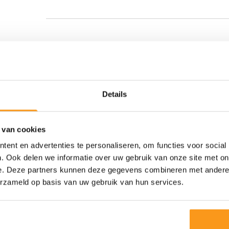
r de
Details
Accepteer voorwaarden
 van cookies
Ja, ik geef toestemming om mijn gegevens 
ent en advertenties te personaliseren, om functies voor social
bewaren.
. Ook delen we informatie over uw gebruik van onze site met on
e. Deze partners kunnen deze gegevens combineren met andere i
The AdminPeople B.V. verzamelt als verantwoordelijke in
erzameld op basis van uw gebruik van hun services.
door jou verstrekte persoonlijke gegevens en gebruikt dez
verwerken en jou te koppelen aan één of meerdere vac
gegevens in onze database tot vier weken na beëindigin
sollicitatieprocedure. Alleen als je ons daarvoor toestem
gegevens tot 12 maanden na de beëindiging van de proc