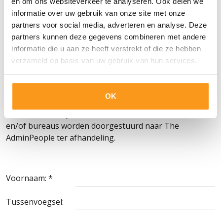
en om ons websiteverkeer te analyseren. Ook delen we
- Gezonde levensstijl: bijdrage werkgever voor sporten
informatie over uw gebruik van onze site met onze
via Bedrijfsfitness Nederland, omdat jouw gezondheid
partners voor social media, adverteren en analyse. Deze
voorop staat;
partners kunnen deze gegevens combineren met andere
- Werken bij een toonaangevend bedrijf: MDB is
informatie die u aan ze heeft verstrekt of die ze hebben
onderdeel van TBI, een groep die zich met hart en ziel
verzameld op basis van uw gebruik van hun services.
inzet voor de maatschappij.
MDB heeft de gehele werving en selectie van deze
OK
vacature uitbesteed aan The AdminPeople in Woerden.
CV's die direct bij MDB binnenkomen van kandidaten
en/of bureaus worden doorgestuurd naar The
AdminPeople ter afhandeling.
Voornaam: *
Tussenvoegsel: