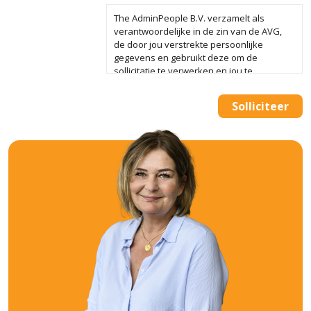
The AdminPeople B.V. verzamelt als
verantwoordelijke in de zin van de AVG,
de door jou verstrekte persoonlijke
gegevens en gebruikt deze om de
sollicitatie te verwerken en jou te
koppelen aan één of meerdere vacatures.
We bewaren je gegevens in onze
Solliciteer
database tot vier weken na beëindiging
van de sollicitatieprocedure. Alleen als je
ons daarvoor toestemming geeft bewaren
wij je gegevens tot 12 maanden na de
beëindiging van de procedure. Je kan The
AdminPeople B.V. op elk moment
verzoeken jouw gegevens te verwijderen
of de toestemming in te trekken. Meer
informatie vind je in het Privacy Statement
van The AdminPeople B.V..