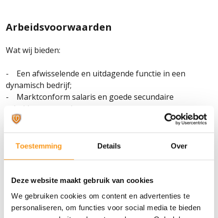
Arbeidsvoorwaarden
Wat wij bieden:
- Een afwisselende en uitdagende functie in een
dynamisch bedrijf;
- Marktconform salaris en goede secundaire
arbeidsvoorwaarden;
- Een dienstverband van 32-40 uur per week;
- Een aangename en informele werksfeer in een klein
team;
Toestemming
Details
Over
- Flexibele werktijden;
- 43 vrije dagen (op fulltime basis);
- Diverse ontwikkel- en studiemogelijkheden;
Deze website maakt gebruik van cookies
- Mogelijkheid tot deels thuiswerken;
We gebruiken cookies om content en advertenties te
- Studiefonds vanuit TBI voor schoolgaande kinderen
personaliseren, om functies voor social media te bieden
boven de 12 (bij een vast dienstverband);