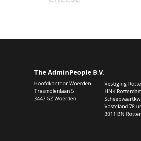
The AdminPeople B.V.
Hoofdkantoor Woerden
Vestiging Rott
Trasmolenlaan 5
HNK Rotterda
3447 GZ Woerden
Scheepvaartkwa
Vasteland 78 un
3011 BN Rotte