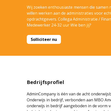
Wij zoeken enthousiaste mensen die samen 
willen werken aan de administraties voor ech
opdrachtgevers. Collega Administratie / Finan
Medewerker 24-32 uur Wie ben jij?
Solliciteer nu
Bedrijfsprofiel
AdminCompany is één van de acht onderwijsb
Onderwijs in bedrijf, verbonden aan MBO Am
onderwijs in bedrijf aangeboden in de vorm va