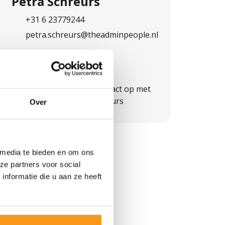
Petra Schreurs
+31 6 23779244
petra.schreurs@theadminpeople.nl
Vragen over
deze vacature?
Heb je vragen? Neem contact op met
onze recruiter Petra Schreurs
Over
 media te bieden en om ons
ze partners voor social
nformatie die u aan ze heeft