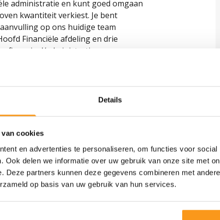
iële administratie en kunt goed omgaan
boven kwantiteit verkiest. Je bent
aanvulling op ons huidige team
oofd Financiële afdeling en drie
en financieel/administratieve
zijn als je bekend bent met Exact Online.
Details
mersfoort.
 van cookies
eergierige MBO studenten.
ent en advertenties te personaliseren, om functies voor social
. Ook delen we informatie over uw gebruik van onze site met on
tsplan, kortingen bij andere
e. Deze partners kunnen deze gegevens combineren met andere i
jf.nl), regelmatig een workshop of een
erzameld op basis van uw gebruik van hun services.