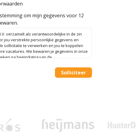
orwaarden
oestemming om mijn gegevens voor 12
ewaren.
V. verzamelt als verantwoordelijke in de zin
r jou verstrekte persoonlijke gegevens en
e sollicitatie te verwerken en jou te koppelen
re vacatures. We bewaren je gegevens in onze
weken na beëindiging van de
re. Alleen als je ons daarvoor toestemming geeft
gevens tot 12 maanden na de beëindiging van de
Solliciteer
 The AdminPeople B.V. op elk moment verzoeken
erwijderen of de toestemming in te trekken.
nd je in het Privacy Statement van The