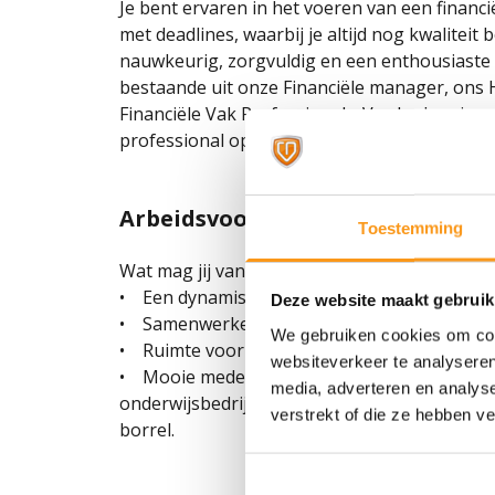
Je bent ervaren in het voeren van een financ
met deadlines, waarbij je altijd nog kwaliteit 
nauwkeurig, zorgvuldig en een enthousiaste 
bestaande uit onze Financiële manager, ons H
Financiële Vak Professionals. Verder ben je e
professional op mbo-niveau 4 en zou het fijn 
Arbeidsvoorwaarden
Toestemming
Wat mag jij van ons verwachten?
• Een dynamische werkomgeving in hartje A
Deze website maakt gebruik
• Samenwerken met een energiek team en l
We gebruiken cookies om cont
• Ruimte voor eigen inbreng
websiteverkeer te analyseren
• Mooie medewerkers voordelen zoals een fie
media, adverteren en analys
onderwijsbedrijven (zie www.onderwijsinbedri
verstrekt of die ze hebben v
borrel.