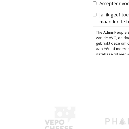
Accepteer vo
Ja, ik geef t
maanden te b
The AdminPeople B.
van de AVG, de doo
gebruikt deze om d
aan één of meerde
database tot vier 
sollicitatieprocedu
bewaren wij je ge
procedure. Je kan
jouw gegevens te v
Meer informatie vi
AdminPeople B.V..