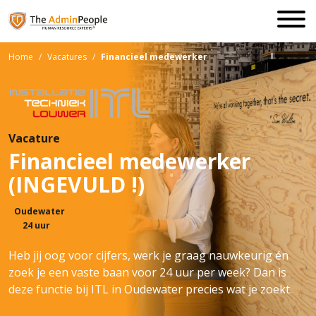
Home
/
Vacatures
/
Financieel medewerker
Vacature
Financieel medewerker
(INGEVULD !)
Oudewater
24 uur
Heb jij oog voor cijfers, werk je graag nauwkeurig én
zoek je een vaste baan voor 24 uur per week? Dan is
deze functie bij ITL in Oudewater precies wat je zoekt.