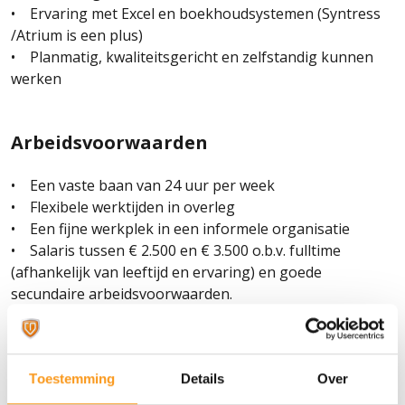
• Ervaring met Excel en boekhoudsystemen (Syntress
/Atrium is een plus)
• Planmatig, kwaliteitsgericht en zelfstandig kunnen
werken
Arbeidsvoorwaarden
• Een vaste baan van 24 uur per week
• Flexibele werktijden in overleg
• Een fijne werkplek in een informele organisatie
• Salaris tussen € 2.500 en € 3.500 o.b.v. fulltime
(afhankelijk van leeftijd en ervaring) en goede
secundaire arbeidsvoorwaarden.
De werving en selectie wordt verzorgd door The
AdminPeople. Reageer je direct bij ITL? Geen probleem –
jouw sollicitatie komt alsnog bij ons terecht. Ook
Toestemming
Details
Over
bureaus die kandidaten aandragen, worden via The