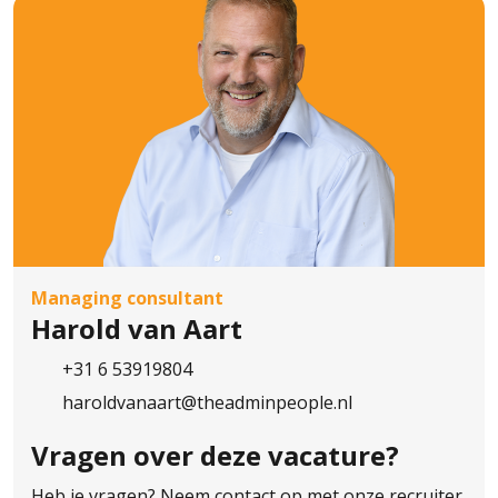
wij je gegevens tot 12 maanden na de
beëindiging van de procedure. Je kan The
AdminPeople B.V. op elk moment
verzoeken jouw gegevens te verwijderen
of de toestemming in te trekken. Meer
informatie vind je in het Privacy Statement
van The AdminPeople B.V..
Managing consultant
Harold van Aart
+31 6 53919804
haroldvanaart@theadminpeople.nl
Vragen over
deze vacature?
Heb je vragen? Neem contact op met onze recruiter