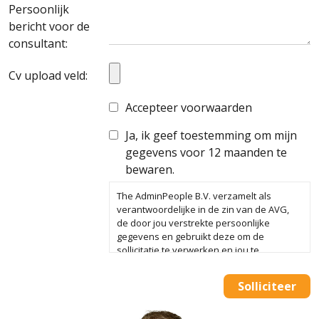
Persoonlijk
bericht voor de
consultant:
Cv upload veld:
Accepteer voorwaarden
Ja, ik geef toestemming om mijn
gegevens voor 12 maanden te
bewaren.
The AdminPeople B.V. verzamelt als
verantwoordelijke in de zin van de AVG,
de door jou verstrekte persoonlijke
gegevens en gebruikt deze om de
sollicitatie te verwerken en jou te
koppelen aan één of meerdere vacatures.
We bewaren je gegevens in onze
Solliciteer
database tot vier weken na beëindiging
van de sollicitatieprocedure. Alleen als je
ons daarvoor toestemming geeft bewaren