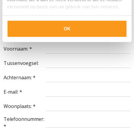
binnenkomen en cv's die door bureaus worden
verzameld op basis van uw gebruik van hun services.
aangeboden, zullen door Velegro naar The
AdminPeople worden gezonden ter beoordeling en
afhandeling.
OK
Voornaam: *
Tussenvoegsel:
Achternaam: *
E-mail: *
Woonplaats: *
Telefoonnummer:
*