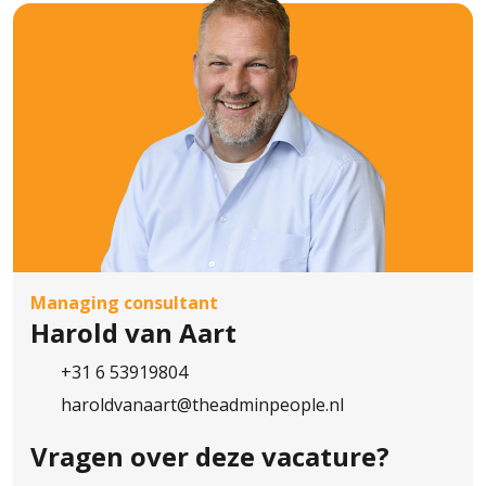
wij je gegevens tot 12 maanden na de
beëindiging van de procedure. Je kan The
AdminPeople B.V. op elk moment
verzoeken jouw gegevens te verwijderen
of de toestemming in te trekken. Meer
informatie vind je in het Privacy Statement
van The AdminPeople B.V..
Managing consultant
Harold van Aart
+31 6 53919804
haroldvanaart@theadminpeople.nl
Vragen over
deze vacature?