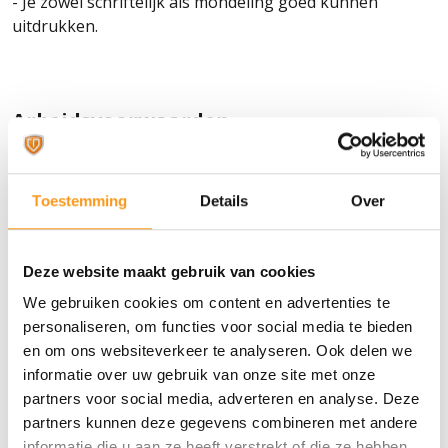
- Je zowel schriftelijk als mondeling goed kunnen
uitdrukken.
Arbeidsvoorwaarden
Wat kun je van ons verwachten?
Toestemming
Details
Over
- Een salaris conform CAO (Installatietechniek), passend
bij je werkervaring;
- Een verantwoordelijk takenpakket met veel variatie in
Deze website maakt gebruik van cookies
werkzaamheden;
We gebruiken cookies om content en advertenties te
- Vanzelfsprekend een leuke werksfeer, een belangrijke
personaliseren, om functies voor social media te bieden
reden om elke dag met plezier naar Velegro te komen!
en om ons websiteverkeer te analyseren. Ook delen we
informatie over uw gebruik van onze site met onze
Velegro heeft de werving en selectie voor deze
partners voor social media, adverteren en analyse. Deze
vacature uitbesteed aan The AdminPeople in
partners kunnen deze gegevens combineren met andere
Woerden. Alle cv's die direct bij Velegro
informatie die u aan ze heeft verstrekt of die ze hebben