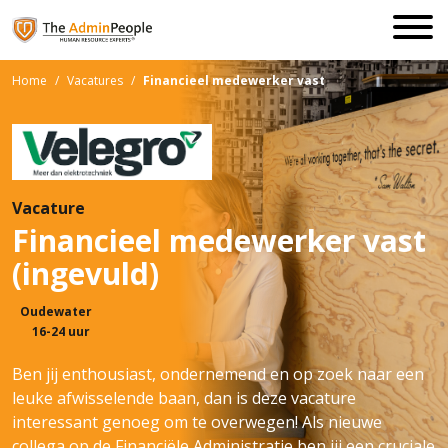
Home
/
Vacatures
/
Financieel medewerker vast
Vacature
Financieel medewerker vast
(ingevuld)
Oudewater
16-24 uur
Ben jij enthousiast, ondernemend en op zoek naar een
leuke afwisselende baan, dan is deze vacature
interessant genoeg om te overwegen! Als nieuwe
collega op de Financiële Administratie ben jij een cruciale