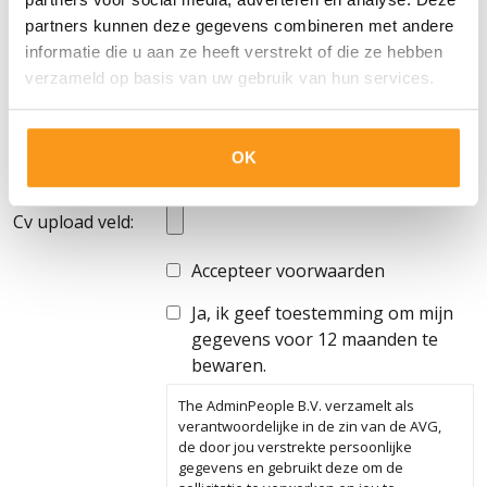
Woonplaats: *
partners kunnen deze gegevens combineren met andere
Telefoonnummer:
informatie die u aan ze heeft verstrekt of die ze hebben
*
verzameld op basis van uw gebruik van hun services.
Persoonlijk
bericht voor de
OK
consultant:
Cv upload veld:
Accepteer voorwaarden
Ja, ik geef toestemming om mijn
gegevens voor 12 maanden te
bewaren.
The AdminPeople B.V. verzamelt als
verantwoordelijke in de zin van de AVG,
de door jou verstrekte persoonlijke
gegevens en gebruikt deze om de