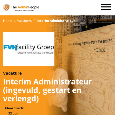
Home
/
Vacatures
/
Interim Administrateur
Vacature
Interim Administrateur
(ingevuld, gestart en
verlengd)
Moordrecht
32 uur