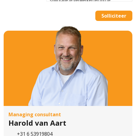
sollicitatie te verwerken en jou te
koppelen aan één of meerdere vacatures.
We bewaren je gegevens in onze
Solliciteer
database tot vier weken na beëindiging
van de sollicitatieprocedure. Alleen als je
ons daarvoor toestemming geeft bewaren
wij je gegevens tot 12 maanden na de
beëindiging van de procedure. Je kan The
AdminPeople B.V. op elk moment
verzoeken jouw gegevens te verwijderen
of de toestemming in te trekken. Meer
informatie vind je in het Privacy Statement
van The AdminPeople B.V..
Managing consultant
Harold van Aart
+31 6 53919804