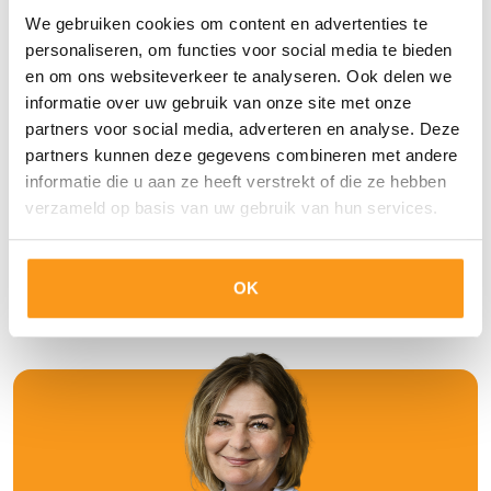
We gebruiken cookies om content en advertenties te
Accepteer voorwaarden
personaliseren, om functies voor social media te bieden
en om ons websiteverkeer te analyseren. Ook delen we
Ja, ik geef toestemming om mijn
informatie over uw gebruik van onze site met onze
gegevens voor 12 maanden te
partners voor social media, adverteren en analyse. Deze
bewaren.
partners kunnen deze gegevens combineren met andere
The AdminPeople B.V. verzamelt als
informatie die u aan ze heeft verstrekt of die ze hebben
verantwoordelijke in de zin van de AVG,
verzameld op basis van uw gebruik van hun services.
de door jou verstrekte persoonlijke
gegevens en gebruikt deze om de
sollicitatie te verwerken en jou te
koppelen aan één of meerdere vacatures.
OK
We bewaren je gegevens in onze
Solliciteer
database tot vier weken na beëindiging
van de sollicitatieprocedure. Alleen als je
ons daarvoor toestemming geeft bewaren
wij je gegevens tot 12 maanden na de
beëindiging van de procedure. Je kan The
AdminPeople B.V. op elk moment
verzoeken jouw gegevens te verwijderen
of de toestemming in te trekken. Meer
informatie vind je in het Privacy Statement