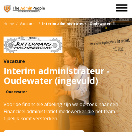
Home
/
Vacatures
/
Interim administrateur - Oudewater
Vacature
Interim administrateur -
Oudewater (ingevuld)
Oudewater
Voor de financiële afdeling zijn we op zoek naar een
Financieel administratief medewerker die het team
tijdelijk komt versterken.