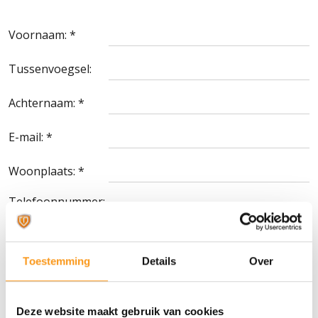
Voornaam: *
Tussenvoegsel:
Achternaam: *
E-mail: *
Woonplaats: *
Telefoonnummer:
*
Persoonlijk
Toestemming
Details
Over
bericht voor de
consultant:
Cv upload veld:
Deze website maakt gebruik van cookies