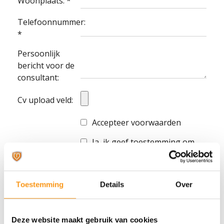
Woonplaats: *
Telefoonnummer:
*
Persoonlijk
bericht voor de
consultant:
Cv upload veld:
Accepteer voorwaarden
Ja, ik geef toestemming om
mijn gegevens voor 12
maanden te bewaren.
Toestemming
Details
Over
The AdminPeople B.V. verzamelt als
verantwoordelijke in de zin van de
AVG, de door jou verstrekte
persoonlijke gegevens en gebruikt
Deze website maakt gebruik van cookies
deze om de sollicitatie te verwerken