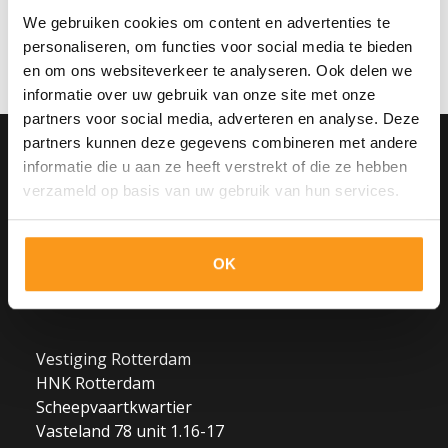
en jou te koppelen aan één of
We gebruiken cookies om content en advertenties te
meerdere vacatures. We bewaren je
Solliciteer
personaliseren, om functies voor social media te bieden
gegevens in onze database tot vier
en om ons websiteverkeer te analyseren. Ook delen we
weken na beëindiging van de
sollicitatieprocedure. Alleen als je ons
informatie over uw gebruik van onze site met onze
daarvoor toestemming geeft
partners voor social media, adverteren en analyse. Deze
bewaren wij je gegevens tot 12
partners kunnen deze gegevens combineren met andere
maanden na de beëindiging van de
informatie die u aan ze heeft verstrekt of die ze hebben
procedure. Je kan The AdminPeople
The AdminPeople B.V.
B.V. op elk moment verzoeken jouw
verzameld op basis van uw gebruik van hun services.
gegevens te verwijderen of de
Hoofdkantoor Woerden
toestemming in te trekken. Meer
informatie vind je in het Privacy
Trasmolenlaan 5
Statement van The AdminPeople B.V..
OK
3447 GZ Woerden
Vestiging Rotterdam
HNK Rotterdam
Scheepvaartkwartier
Vasteland 78 unit 1.16-17