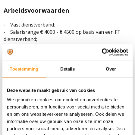
Arbeidsvoorwaarden
- Vast dienstverband;
- Salarisrange € 4000 - € 4500 op basis van een FT
dienstverband;
- Goede pensioenregeling (bovengemiddelde pensioen
opbouw);
- Bonusregeling afhankelijk van het bedrijfsresultaat;
- Hybride werken;
Toestemming
Details
Over
- Mooiste plek in Amsterdam, goed bereikbaar met OV;
- Klein informeel team, internationale omgeving met
veel contacten met collega’s in het buitenland;
Deze website maakt gebruik van cookies
- Zelfstandigheid in het uitvoeren van de functie, met
We gebruiken cookies om content en advertenties te
mogelijkheden tot uitbreiding van de eigen taken.
personaliseren, om functies voor social media te bieden
en om ons websiteverkeer te analyseren. Ook delen we
informatie over uw gebruik van onze site met onze
LiveAboard heeft de werving en selectieprocedure
partners voor social media, adverteren en analyse. Deze
exclusief ondergebracht bij The AdminPeople. CV's