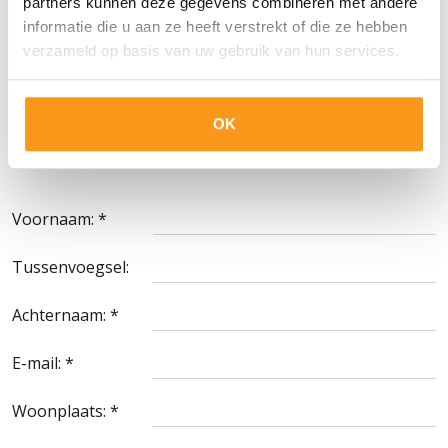
partners kunnen deze gegevens combineren met andere
die rechtstreeks binnenkomen bij LiveAboard van
informatie die u aan ze heeft verstrekt of die ze hebben
kandidaten of bureaus worden door LiveAboard aan
verzameld op basis van uw gebruik van hun services.
The AdminPeople overgedragen.
OK
Voornaam: *
Tussenvoegsel:
Achternaam: *
E-mail: *
Woonplaats: *