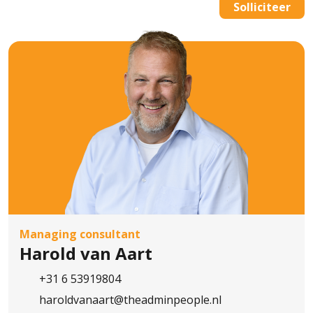
Solliciteer
database tot vier weken na beëindiging
van de sollicitatieprocedure. Alleen als je
ons daarvoor toestemming geeft bewaren
wij je gegevens tot 12 maanden na de
beëindiging van de procedure. Je kan The
AdminPeople B.V. op elk moment
verzoeken jouw gegevens te verwijderen
of de toestemming in te trekken. Meer
informatie vind je in het Privacy Statement
van The AdminPeople B.V..
Managing consultant
Harold van Aart
+31 6 53919804
haroldvanaart@theadminpeople.nl