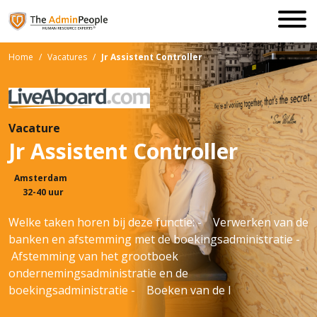
Home
/
Vacatures
/
Jr Assistent Controller
Vacature
Jr Assistent Controller
Amsterdam
32-40 uur
Welke taken horen bij deze functie: - Verwerken van de
banken en afstemming met de boekingsadministratie -
Afstemming van het grootboek
ondernemingsadministratie en de
boekingsadministratie - Boeken van de l