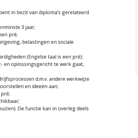
ent in bezit van diploma’s gerelateerd
enminste 3 jaar;
een pré;
tgeving, belastingen en sociale
digheden (Engelse taal is een pré);
t- en oplossingsgericht te werk gaat,
rijfsprocessen d.m.v. andere werkwijze
voorstellen en ideeën aan;
 pré;
chikbaar;
uizen). De functie kan in overleg deels