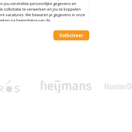
r jou verstrekte persoonlijke gegevens en
e sollicitatie te verwerken en jou te koppelen
re vacatures. We bewaren je gegevens in onze
weken na beëindiging van de
re. Alleen als je ons daarvoor toestemming geeft
gevens tot 12 maanden na de beëindiging van de
Solliciteer
 The AdminPeople B.V. op elk moment verzoeken
erwijderen of de toestemming in te trekken.
nd je in het Privacy Statement van The