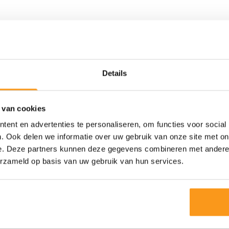
elzijn van onze werknemers en helpen
 loopbaan en het persoonlijk leven. We
 carrièremogelijkheden in een sterk
rkomgeving en bijpassende
Details
ge aan de collectieve zorgverzekering;
een midden- en einde jaarsuitkering en
 van cookies
 en ervaring tussen de € 4000 en €
ent en advertenties te personaliseren, om functies voor social
. Ook delen we informatie over uw gebruik van onze site met on
e. Deze partners kunnen deze gegevens combineren met andere i
emie, waar bij de werkgever een groot
erzameld op basis van uw gebruik van hun services.
llega’s nog echt collega’s zijn en een
: wij investeren in wat jij nodig hebt;
vrijwilligerswerkprojecten, bootcamps