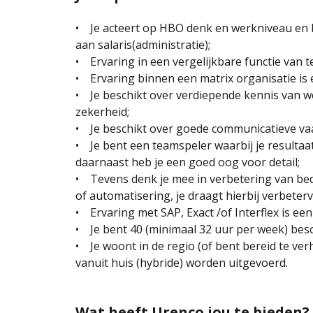
• Je acteert op HBO denk en werkniveau en b
aan salaris(administratie);
• Ervaring in een vergelijkbare functie van t
• Ervaring binnen een matrix organisatie is 
• Je beschikt over verdiepende kennis van we
zekerheid;
• Je beschikt over goede communicatieve vaar
• Je bent een teamspeler waarbij je resultaa
daarnaast heb je een goed oog voor detail;
• Tevens denk je mee in verbetering van bed
of automatisering, je draagt hierbij verbeter
• Ervaring met SAP, Exact /of Interflex is een
• Je bent 40 (minimaal 32 uur per week) bes
• Je woont in de regio (of bent bereid te verh
vanuit huis (hybride) worden uitgevoerd.
Wat heeft Urenco jou te bieden?