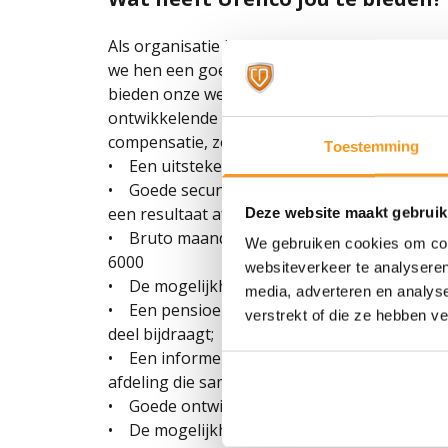
Als organisatie hechten we belang aan het w
we hen een goede balans te vinden tussen de
bieden onze werknemers een breed scala aan
ontwikkelende organisatie, een moderne we
compensatie, zoals:
Toestemming
• Een uitstekend basissalaris met een bijdra
• Goede secundaire voorwaarden waaronder 
een resultaat afhankelijke uitkering;
Deze website maakt gebruik
• Bruto maandsalaris afhankelijk van kennis
We gebruiken cookies om cont
6000
websiteverkeer te analyseren
• De mogelijkheid tot hybride werken;
media, adverteren en analys
• Een pensioen op basis van beschikbare pr
verstrekt of die ze hebben v
deel bijdraagt;
• Een informele en inclusieve cultuur waar co
afdeling die samenwerkt als een hecht team;
• Goede ontwikkeling- en arbeidsmogelijkheden
• De mogelijkheid om mee te doen aan onze 