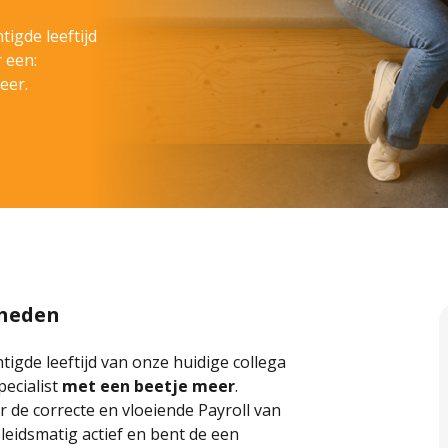
igde leeftijd
 een:
eer.
kheden
gde leeftijd van onze huidige collega
pecialist
met een beetje meer
.
r de correcte en vloeiende Payroll van
eleidsmatig actief en bent de een