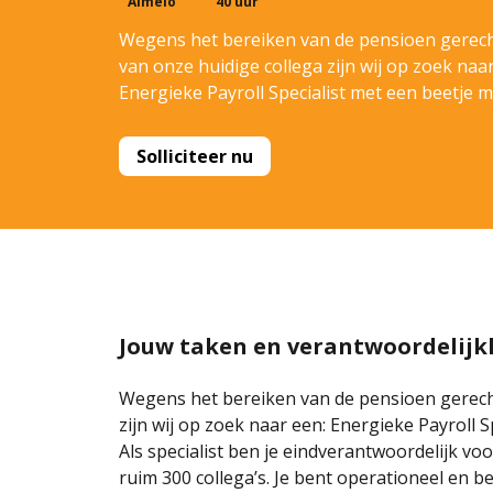
Almelo
40 uur
Wegens het bereiken van de pensioen gerecht
van onze huidige collega zijn wij op zoek naar
Energieke Payroll Specialist met een beetje m
Solliciteer nu
Jouw taken en verantwoordelij
Wegens het bereiken van de pensioen gerechti
zijn wij op zoek naar een: Energieke Payroll S
Als specialist ben je eindverantwoordelijk voo
ruim 300 collega’s. Je bent operationeel en b