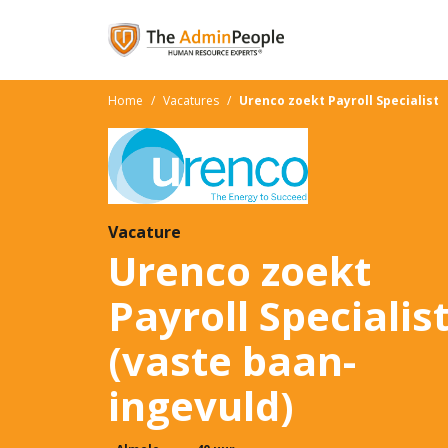
Home
/
Vacatures
/
Urenco zoekt Payroll Specialist
Vacature
Urenco zoekt
Payroll Specialis
(vaste baan-
ingevuld)