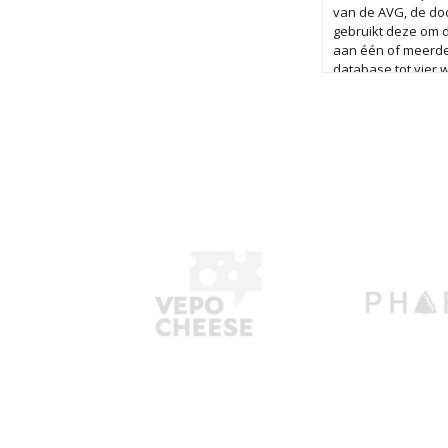
van de AVG, de doo
gebruikt deze om d
aan één of meerde
database tot vier 
sollicitatieprocedu
bewaren wij je ge
procedure. Je kan
jouw gegevens te v
Meer informatie vi
AdminPeople B.V..