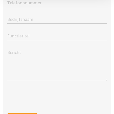
Phone
(Vereist)
Company
Name
Position
Message
CAPTCHA