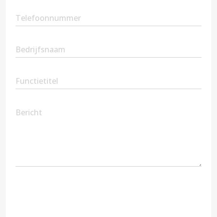
Phone
(Vereist)
Company
Name
Position
Message