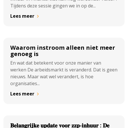
Tijdens deze sessie gingen we in op de...
Lees meer
Waarom instroom alleen niet meer
genoeg is
En wat dat betekent voor onze manier van
werken De arbeidsmarkt is veranderd. Dat is geen
nieuws. Maar wat wel verandert, is hoe
organisaties...
Lees meer
𝐁𝐞𝐥𝐚𝐧𝐠𝐫𝐢𝐣𝐤𝐞 𝐮𝐩𝐝𝐚𝐭𝐞 𝐯𝐨𝐨𝐫 𝐳𝐳𝐩-𝐢𝐧𝐡𝐮𝐮𝐫 : 𝐃𝐞