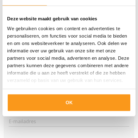
Ontvang de arbeidsmarktupdate
Blijf op de hoogte van wetgeving, trends en
Deze website maakt gebruik van cookies
flexibele inzet. Ongeveer 10x per jaar. Abonneer je
We gebruiken cookies om content en advertenties te
nu en blijf goed geïnformeerd.
personaliseren, om functies voor social media te bieden
en om ons websiteverkeer te analyseren. Ook delen we
informatie over uw gebruik van onze site met onze
partners voor social media, adverteren en analyse. Deze
partners kunnen deze gegevens combineren met andere
Contact opnemen
informatie die u aan ze heeft verstrekt of die ze hebben
First
verzameld op basis van uw gebruik van hun services.
Name
(Vereist)
Second
OK
Name
(Vereist)
Email
(Vereist)