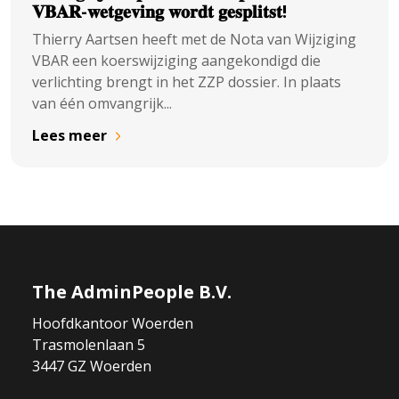
𝐕𝐁𝐀𝐑-𝐰𝐞𝐭𝐠𝐞𝐯𝐢𝐧𝐠 𝐰𝐨𝐫𝐝𝐭 𝐠𝐞𝐬𝐩𝐥𝐢𝐭𝐬𝐭!
Thierry Aartsen heeft met de Nota van Wijziging
VBAR een koerswijziging aangekondigd die
verlichting brengt in het ZZP dossier. In plaats
van één omvangrijk...
Lees meer
The AdminPeople B.V.
Hoofdkantoor Woerden
Trasmolenlaan 5
3447 GZ Woerden