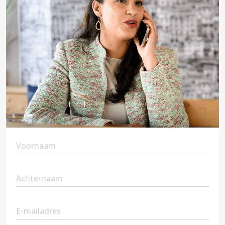
First
Name
(Vereist)
Second
Name
(Vereist)
Email
(Vereist)