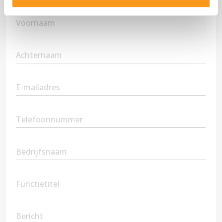
First
Name
(Vereist)
Second
Name
(Vereist)
Email
(Vereist)
Phone
(Vereist)
Company
Name
Position
Message