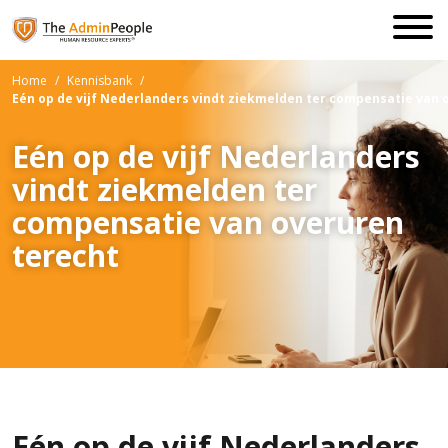
Home
/
Kennisbank
/
Eén op de vijf Nederlanders vindt ziekmelden ter compensatie van 
Eén op de vijf Nederlanders
vindt ziekmelden ter
compensatie van overuren
terecht
Eén op de vijf Nederlanders