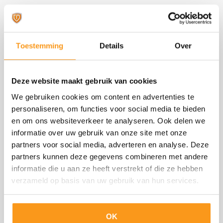
Heb je vragen, opmerkingen, of wil je weten hoe wij uw
organisatie verder kunnen helpen? Vul het formulier in
of bel ons op 0348-490006 voor meer informatie of om
Toestemming
Details
Over
een vrijblijvende, persoonlijke afspraak te maken.
Deze website maakt gebruik van cookies
We gebruiken cookies om content en advertenties te
personaliseren, om functies voor social media te bieden
en om ons websiteverkeer te analyseren. Ook delen we
informatie over uw gebruik van onze site met onze
partners voor social media, adverteren en analyse. Deze
partners kunnen deze gegevens combineren met andere
informatie die u aan ze heeft verstrekt of die ze hebben
verzameld op basis van uw gebruik van hun services.
OK