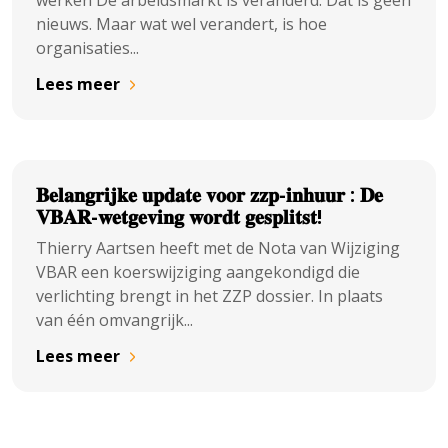
werken De arbeidsmarkt is veranderd. Dat is geen
nieuws. Maar wat wel verandert, is hoe
organisaties...
Lees meer
𝐁𝐞𝐥𝐚𝐧𝐠𝐫𝐢𝐣𝐤𝐞 𝐮𝐩𝐝𝐚𝐭𝐞 𝐯𝐨𝐨𝐫 𝐳𝐳𝐩-𝐢𝐧𝐡𝐮𝐮𝐫 : 𝐃𝐞
𝐕𝐁𝐀𝐑-𝐰𝐞𝐭𝐠𝐞𝐯𝐢𝐧𝐠 𝐰𝐨𝐫𝐝𝐭 𝐠𝐞𝐬𝐩𝐥𝐢𝐭𝐬𝐭!
Thierry Aartsen heeft met de Nota van Wijziging
VBAR een koerswijziging aangekondigd die
verlichting brengt in het ZZP dossier. In plaats
van één omvangrijk...
Lees meer