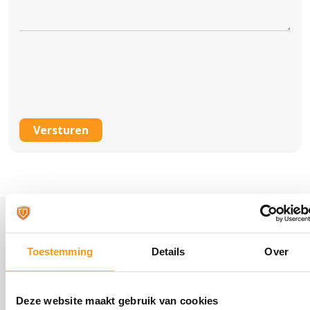
CAPTCHA
Neem gerust contact met
Toestemming
Details
Over
ons op
Deze website maakt gebruik van cookies
Heb je vragen, opmerkingen, of wil je weten hoe wij uw