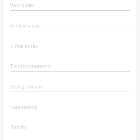
First
Name
(Vereist)
Second
Name
(Vereist)
Email
(Vereist)
Phone
(Vereist)
Company
Name
Position
Message