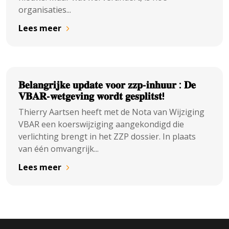
organisaties...
Lees meer
𝐁𝐞𝐥𝐚𝐧𝐠𝐫𝐢𝐣𝐤𝐞 𝐮𝐩𝐝𝐚𝐭𝐞 𝐯𝐨𝐨𝐫 𝐳𝐳𝐩-𝐢𝐧𝐡𝐮𝐮𝐫 : 𝐃𝐞
𝐕𝐁𝐀𝐑-𝐰𝐞𝐭𝐠𝐞𝐯𝐢𝐧𝐠 𝐰𝐨𝐫𝐝𝐭 𝐠𝐞𝐬𝐩𝐥𝐢𝐭𝐬𝐭!
Thierry Aartsen heeft met de Nota van Wijziging
VBAR een koerswijziging aangekondigd die
verlichting brengt in het ZZP dossier. In plaats
van één omvangrijk...
Lees meer