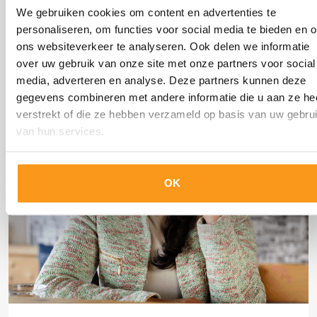
We gebruiken cookies om content en advertenties te
organisatie verder kunnen helpen? Vul het formulier in
personaliseren, om functies voor social media te bieden en 
of bel ons op 0348-490006 voor meer informatie of om
ons websiteverkeer te analyseren. Ook delen we informatie
een vrijblijvende, persoonlijke afspraak te maken.
over uw gebruik van onze site met onze partners voor social
media, adverteren en analyse. Deze partners kunnen deze
gegevens combineren met andere informatie die u aan ze he
verstrekt of die ze hebben verzameld op basis van uw gebru
van hun services.
OK